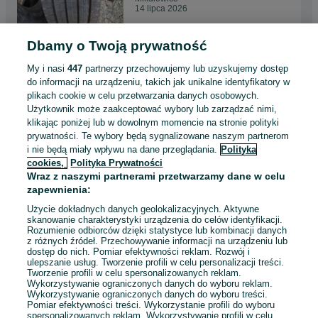
14 lipca 2026
Dbamy o Twoją prywatność
Opona dębica presto 185/65
r15 lato
My i nasi
447
partnerzy przechowujemy lub uzyskujemy dostęp
30 zł
do informacji na urządzeniu, takich jak unikalne identyfikatory w
plikach cookie w celu przetwarzania danych osobowych.
Użytkownik może zaakceptować wybory lub zarządzać nimi,
Mikułowice
klikając poniżej lub w dowolnym momencie na stronie polityki
14 lipca 2026
prywatności. Te wybory będą sygnalizowane naszym partnerom
i nie będą miały wpływu na dane przeglądania.
Polityka
cookies,
Polityka Prywatności
Opona Dunlop 205/55 r16 lato
Wraz z naszymi partnerami przetwarzamy dane w celu
60 zł
zapewnienia:
Użycie dokładnych danych geolokalizacyjnych. Aktywne
skanowanie charakterystyki urządzenia do celów identyfikacji.
Rozumienie odbiorców dzięki statystyce lub kombinacji danych
Mikułowice
z różnych źródeł. Przechowywanie informacji na urządzeniu lub
14 lipca 2026
dostęp do nich. Pomiar efektywności reklam. Rozwój i
ulepszanie usług. Tworzenie profili w celu personalizacji treści.
Tworzenie profili w celu spersonalizowanych reklam.
Wykorzystywanie ograniczonych danych do wyboru reklam.
Wykorzystywanie ograniczonych danych do wyboru treści.
Pomiar efektywności treści. Wykorzystanie profili do wyboru
1
2
3
...
50
spersonalizowanych reklam. Wykorzystywanie profili w celu